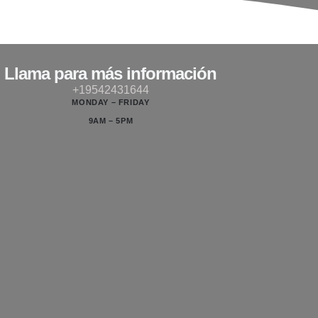
Llama para más información
+19542431644
MONDAY – FRIDAY
9AM – 5PM